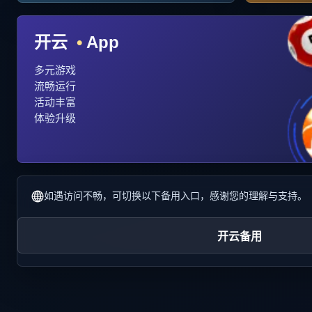
打穿了里昂队的防守但可惜，后点的斯特林依旧
之时，曼城队的29岁巨星德布劳内挺。
休战一日后，全运会男子排球预赛再燃战火
了广东队强有力的冲击北京队和山东队虽目前均
底反弹第五日的比赛扣人心弦，精彩不断，让球
统计表明，德布劳内的进球时间为93秒，
斯，他在2017年对阵费耶诺德的比赛中开场95