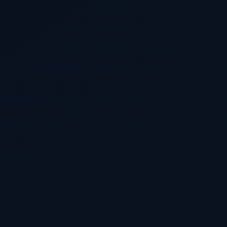
在欧冠决赛中因伤退场，德布劳内成为了曼
喜悦，但同时更是在承受着自己脚筋断裂伤势的
22轮19分，圣埃蒂安已经是创造32年来