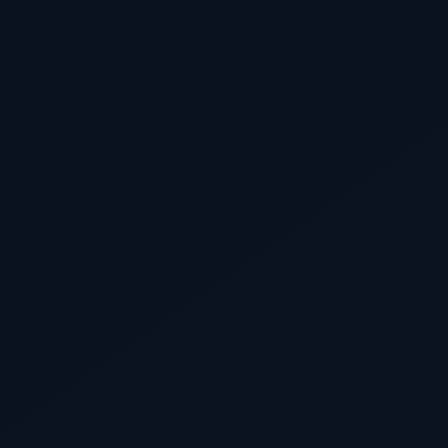
斯顿维拉调整名单以备NBA总决赛的简单介绍
相关文章
发表评论