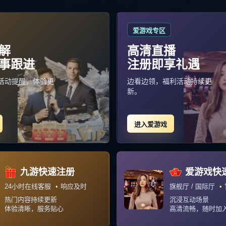
各大球星
深度分享
APP下载
关于我们
综合新闻
球天下体育网页版-关于里昂围绕葡超刷新队史纪录德布劳内连
54
2026-06-03 01:29:04
梅西打入全场唯一进球，巴黎力压马赛2分领跑积分榜比赛进程
次尝试个人射门而减少传球，但梅西与内马尔的默契配合成
梅西抓住机会破门得分，这一进球也是
球天下体育网页版
全
左边路持球，结果他
球天下体育官方app
在完成传球选择时
布劳内仿佛开了天眼，用自己的外脚背送出了神级传球，直