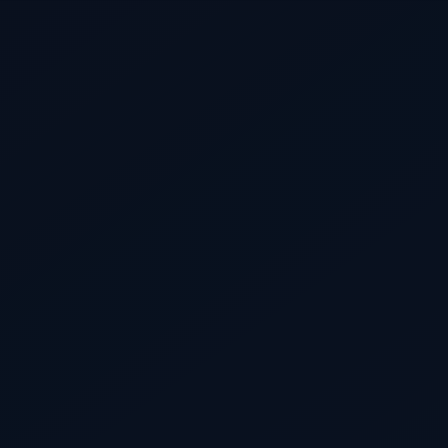
出界”， 视频播放量 10弹幕量 0点赞数 0投硬币枚数 0