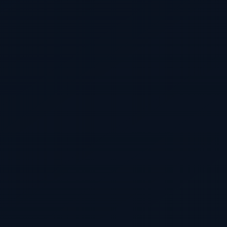
城队中最受伤的人他和球队一起享受着队史第一个欧冠冠军
。
同期最低分纪录 上半场第16分钟，里昂开出左路角球，卡德维