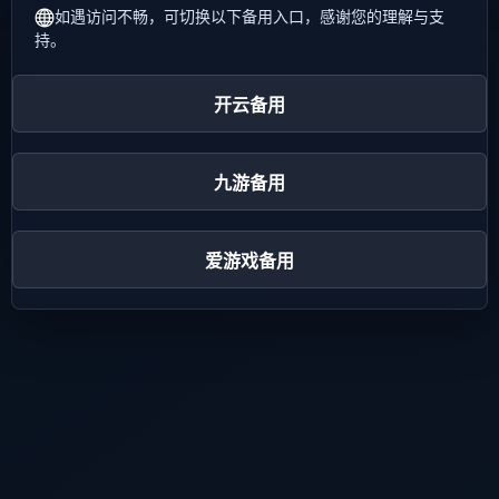
发表评论
发布评论
暂时没有评论，来抢沙发吧~