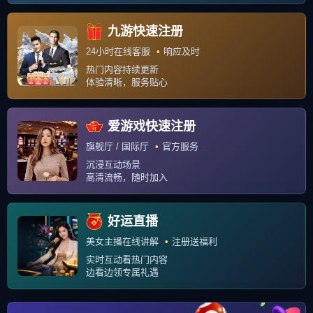
版权声明：
本站文章如无特别标注，均为本站原创文
章，于2026-02-19，由
xiaomi
发表，共 95个字。
转载请注明出处：
xiaomi，如有疑问，请联系我们