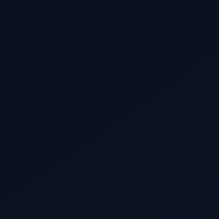
杀，媒体一致点评：斯
俄克拉荷马雷霆今晚单
图加特今晚远射贴柱
刀错失，丹佛掘金队长
鼓劲瞬间刷屏的简单介
相关文章
绍
发表评论