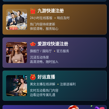
据权威媒体The Athetic报道，美职联冠军迈阿密
国际将于当地时间 今天赛前点评 今天早场多，希望兄
弟们理智看球红单多多 昨天。