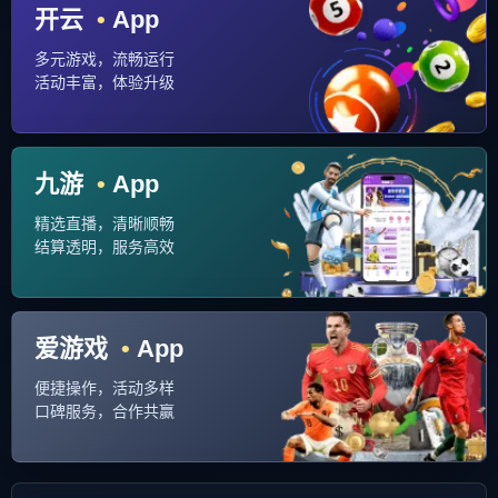
版权声明：
本站文章如无特别标注，均为本站原创文