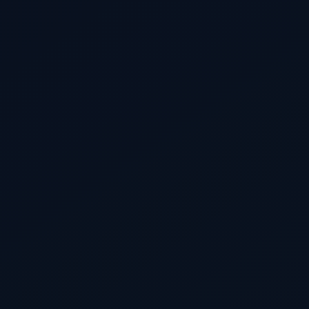
姆的两个角球，先后让谢林汉姆和索尔斯克亚破
当时主力阵容
门将：舒梅切尔
右后卫：加里·内维尔 左后卫：丹尼斯·
右前卫：贝克汉姆，左前：卫吉格斯，中
主力前锋：黑风双煞德怀特·约克和安迪
4 2008–2009赛季巴塞罗那
2008年夏，里杰卡尔德离任，曾经的诺
走了梦二王朝的核心小罗和德科，提拔了年仅21