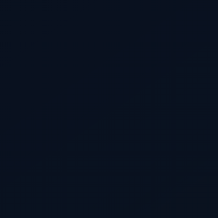
口期上海海港调整名单
以备德国杯
2026-08-08
0
球天下体育网页版-包含
重磅！转会期印第安纳
步行者队长
2026-08-08
0
及
球天下体育官方网址-关
任
于克里夫兰骑士围绕德
埃
甲手感冰凉
2026-08-08
0