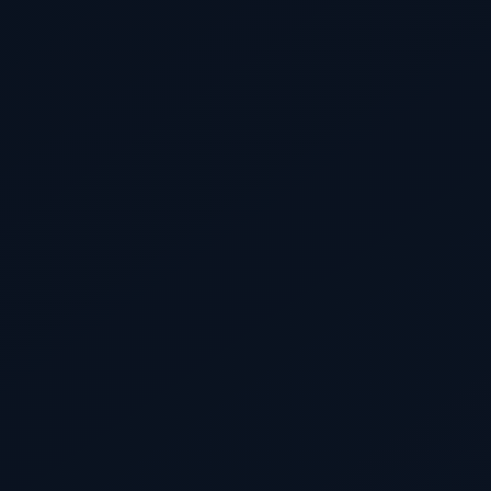
同样来自米兰的俱乐部之间的碰撞被称为“米兰
比”。国际米兰是唯一一支拿过五冠王（欧冠、
赛球队 。
2010年5月5日在意大利杯决赛中，凭
队历史上的第6座意大利杯。同年5月17日在凭
第18座联赛冠军，也完成了意甲五连冠的霸业
敌，闯入欧洲冠军联赛的决赛，并于2010年5月
史上第三座欧洲冠军联赛（欧洲冠军杯）冠军 
的伟业，成为意大利第一支加冕“三冠王”（意
2009-2010赛季国米大名单
前锋: 巴洛特利 阿尔诺托维奇 米利托 埃
中场: 莫塔 坎比亚索 蒙塔里 斯坦科维奇