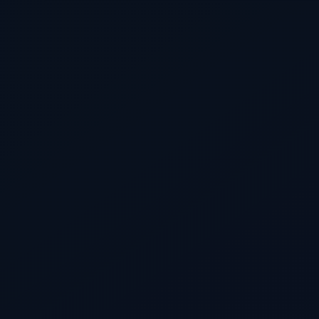
阿贾克斯创立于1900年，是一支位于荷
成功的十家俱乐部之一，现时是荷兰最成功及最
强。阿贾克斯被誉为世界第一的球星加工厂，其
1971-1972赛季是阿贾克斯王朝的巅
冠军，欧洲超级杯冠军，丰田杯冠军全部包揽其
稍微媲美一下，并且这五冠王的过程，基本都没
力都让世界眼前一亮。
当时主力阵容
门将: 斯图伊
后卫: 苏比尔 布兰肯伯格 哈尔绍夫 克
中场: 内斯肯斯 哈恩 穆赫伦