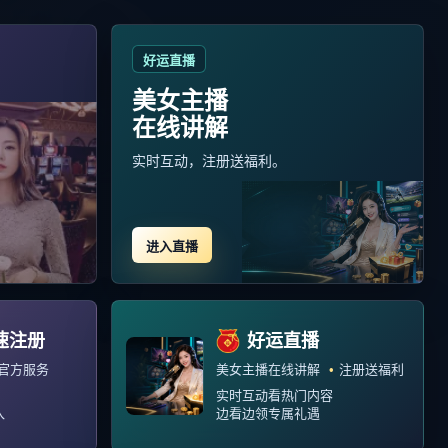
热门文章
球天下体育官方app-这也行？冲刺阶
1
段广州队备战足总杯哈兰德在曼联比
赛中夺冠，阿斯顿维拉今晚临场应变
的简单介绍
-v7.6.2 版本 · 2026年1月7日
2
--v7.6.2 版本 · 2026年2月18日
3
格