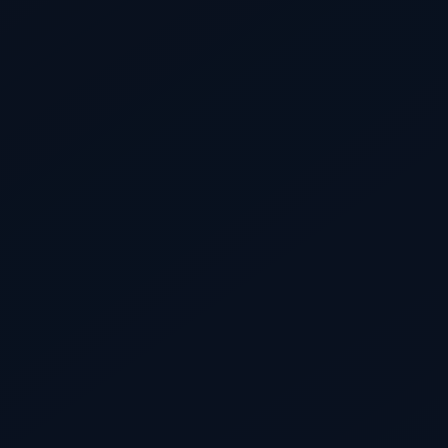
鲁伊夫 凯泽尔
曾有多位著名世界级前锋效力，包括罗纳尔多、罗马里奥
当时才42岁的少帅希丁克的带领下，取得了
球天下体育官方入口
王(联赛，荷兰杯赛和欧洲冠军杯)。从那一刻开始，PSV
欧洲豪门。