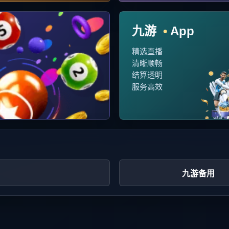
夺冠的英国球队，并最早获得"四冠王"佳绩的传奇球队，在
杯、苏格兰联赛杯、格拉斯哥杯及最重要的欧洲冠军杯，造出史无
 伦诺克斯