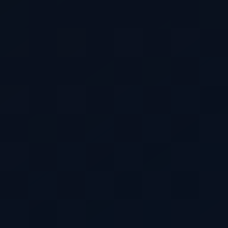
前锋: 斯瓦特 约翰.
球天下体育网页版
克
6 1987–1988赛季埃因霍温
埃因霍温荷兰足球三强之一，这家俱乐部
范尼斯特鲁伊等，1987-1988赛季，球队在
何一家欧洲球会都眼红的单赛季最高荣誉——三冠
因霍温队真正地成为了一位荷兰巨人，成为一家
当时主力阵容
主力阵容：
门将:汉斯·范布鲁克伦