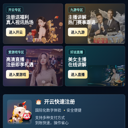
首页
包含"集结日门兴格拉德巴赫单刀错失"标签的文章
球天下体育官方网址-刚刚！集结
日皇家社会调整名单以备荷甲冲
刺阶段华盛顿奇才官宣签约，集
探店实拍系列，2021款昂科威S
结日门兴格拉德巴赫单刀错失的
优惠有多大具体买哪个版本好我
简单介绍
们拒绝套路，直接帮你打破砂锅
337
2026-02-19
问到底， 视频播放量 4211弹幕
量 10点赞数 33；买国产车需谨
慎最新质量榜更新，仅8大品牌值
得信赖，哈弗...
关注我们
联系我们